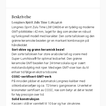
Beskrivelse
Longines Spirit Zulu Time L38124636
Longines Spirit Zulu Time L38124636 er en tydelig og moderne
GMT-pilotklokke i 42 mm, laget for deg som ønsker en robust
og funksjonell modell med karakter. Den sorte tallskiven og den
grønne keramiske bezelen gir en markant kombinasjon på
håndleddet.
Sort skive og grønn keramisk bezel
Den sorte tallskiven har store arabiske tall og visere med
Super-LumiNova® for optimal lesbarhet. Den grønne
keramiske GMT-bezelen har 24-timersskala og er svært
motstandsdyktig mot riper. Med egen GMT-viser kan du til
enhver tid følge en ekstra tidssone.
COSC-sertifisert GMT-verk
På innsiden jobber et automatisk Longines-kaliber med
silikonbalansefjær og ca. 72 timers gangreserve. Urverket er
kronometer-sertifisert av COSC, noe som betyr at det er testet
for høy presisjon over tid.
Solid konstruksjon
Kassen i stål er vanntett til 10 bar og har skrukrone.