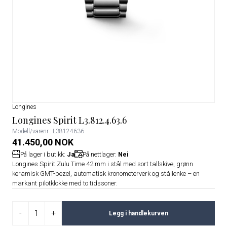
Longines
Longines Spirit L3.812.4.63.6
Modell/varenr.: L38124636
41.450,00 NOK
På lager i butikk:
Ja
På nettlager:
Nei
Longines Spirit Zulu Time 42 mm i stål med sort tallskive, grønn
keramisk GMT-bezel, automatisk kronometerverk og stållenke – en
markant pilotklokke med to tidssoner.
-
+
Legg i handlekurven