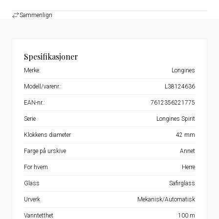
Sammenlign
Spesifikasjoner
Merke:
Longines
Modell/varenr.:
L38124636
EAN-nr.:
7612356221775
Serie
Longines Spirit
Klokkens diameter
42 mm
Farge på urskive
Annet
For hvem
Herre
Glass
Safirglass
Urverk
Mekanisk/Automatisk
Vanntetthet
100 m