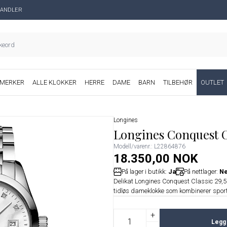
ANDLER
MERKER
ALLE KLOKKER
HERRE
DAME
BARN
TILBEHØR
OUTLET
Longines
Longines Conquest Cl
Modell/varenr.: L22864876
18.350,00 NOK
På lager i butikk:
Ja
På nettlager:
Ne
Delikat Longines Conquest Classic 29,5
tidløs dameklokke som kombinerer sporty
+
Legg 