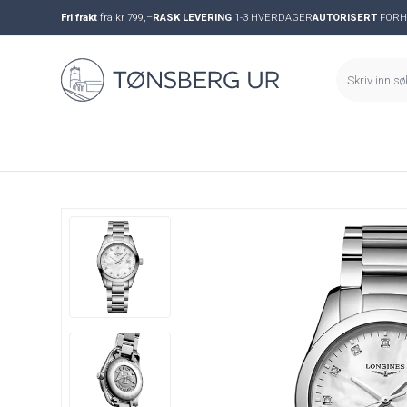
Fri frakt
fra kr 799,–
RASK LEVERING
1-3 HVERDAGER
AUTORISERT
FORH