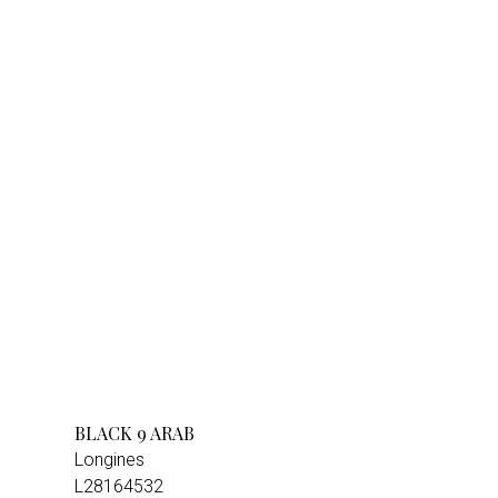
BLACK 9 ARAB
Longines
L28164532