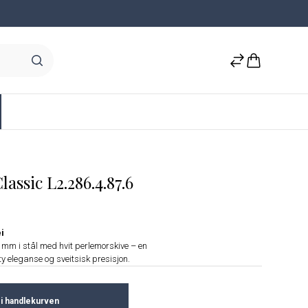
assic L2.286.4.87.6
i
 mm i stål med hvit perlemorskive – en
 eleganse og sveitsisk presisjon.
i handlekurven