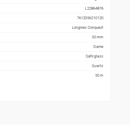
L22864876
7612356210120
Longines Conquest
30 mm
Dame
Safirglass
Quartz
50 m