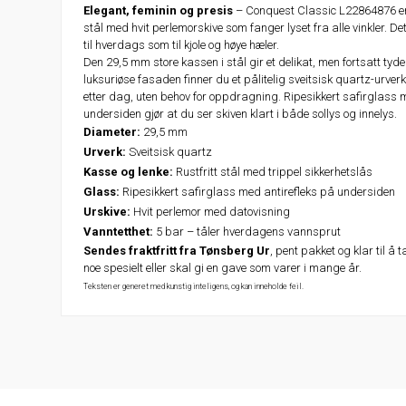
Elegant, feminin og presis
– Conquest Classic L22864876 er e
stål med hvit perlemorskive som fanger lyset fra alle vinkler. De
til hverdags som til kjole og høye hæler.
Den 29,5 mm store kassen i stål gir et delikat, men fortsatt tyd
luksuriøse fasaden finner du et pålitelig sveitsisk quartz-urver
etter dag, uten behov for oppdragning. Ripesikkert safirglass
undersiden gjør at du ser skiven klart i både sollys og innelys.
Diameter:
29,5 mm
Urverk:
Sveitsisk quartz
Kasse og lenke:
Rustfritt stål med trippel sikkerhetslås
Glass:
Ripesikkert safirglass med antirefleks på undersiden
Urskive:
Hvit perlemor med datovisning
Vanntetthet:
5 bar – tåler hverdagens vannsprut
Sendes fraktfritt fra Tønsberg Ur
, pent pakket og klar til å 
noe spesielt eller skal gi en gave som varer i mange år.
Teksten er generet med kunstig inteligens, og kan inneholde feil.