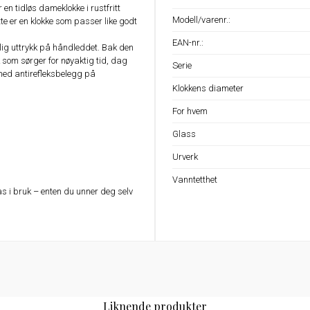
n tidløs dameklokke i rustfritt
Modell/varenr.:
tte er en klokke som passer like godt
EAN-nr.:
elig uttrykk på håndleddet. Bak den
k som sørger for nøyaktig tid, dag
Serie
 med antirefleksbelegg på
Klokkens diameter
For hvem
Glass
Urverk
Vanntetthet
tas i bruk – enten du unner deg selv
Liknende produkter