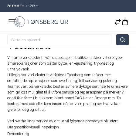
Fri frakt
fra kr 799,–
Verksted
Vi har to verksteder til vår disposisjon. I butikken utfører vi flere typer
småreparasjoner som batteribytte, lenkejustering, trykktest og
ultralydvask.
I tillegg har vi et eksternt verksted i Tønsberg som utfører mer
omfattende reparasjoner som overhaling, full service og polering.
Teamet vårt på verkstedet består av flere dyktige sertifiserte urmakere
som gir oss mulighet til å utføre service og reparasjoner på merker vi
også ikke fører i butikk som blant annet TAG Heuer, Omega mm. Ta
kontakt med oss eller kom innom så tar vi en prat og ser hva vi kan
gjøre for deg og ditt ur.
Ved overhalling/ service av ditt ur vil følgende prosedyre bli utført:
Diagnostikk/visuell inspeksjon
Demontering