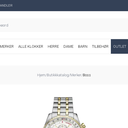
ANDLER
MERKER
ALLE KLOKKER
HERRE
DAME
BARN
TILBEHØR
OUTLET
Hjem
/
Butikkkatalog
/
Merker
/
Boss