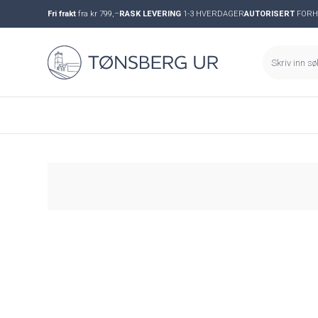
Fri frakt
fra kr 799,–
RASK LEVERING
1-3 HVERDAGER
AUTORISERT
FORH