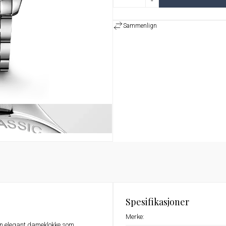
-
Sammenlign
Spesifikasjoner
Merke:
n elegant dameklokke som