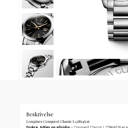
Beskrivelse
Longines Conquest Classic L22864526
Diskré, tidløs og allsidig
– Conquest Classic L22864526 er e