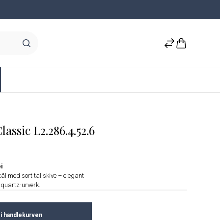
assic L2.286.4.52.6
i
l med sort tallskive – elegant
 quartz-urverk.
i handlekurven