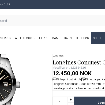
ANDLER
MERKER
ALLE KLOKKER
HERRE
DAME
BARN
TILBEHØR
OUTLET
Longines
Longines Conquest Cl
Modell/varenr.: L22864526
12.450,00 NOK
På lager i butikk:
Ja
På nettlager:
Ne
Longines Conquest Classic 29,5 mm i stå
hverdagsklokke for henne med sveitsisk
+
Legg 