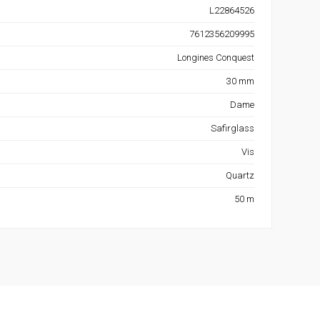
L22864526
7612356209995
Longines Conquest
30 mm
Dame
Safirglass
Vis
Quartz
50 m