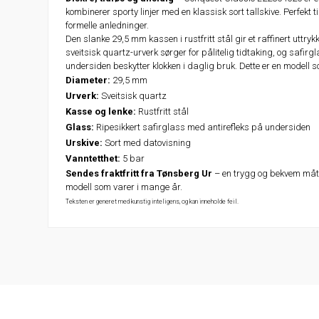
kombinerer sporty linjer med en klassisk sort tallskive. Perfekt ti
formelle anledninger.
Den slanke 29,5 mm kassen i rustfritt stål gir et raffinert uttry
sveitsisk quartz-urverk sørger for pålitelig tidtaking, og safir
undersiden beskytter klokken i daglig bruk. Dette er en modell som
Diameter:
29,5 mm
Urverk:
Sveitsisk quartz
Kasse og lenke:
Rustfritt stål
Glass:
Ripesikkert safirglass med antirefleks på undersiden
Urskive:
Sort med datovisning
Vanntetthet:
5 bar
Sendes fraktfritt fra Tønsberg Ur
– en trygg og bekvem måte 
modell som varer i mange år.
Teksten er generet med kunstig inteligens, og kan inneholde feil.