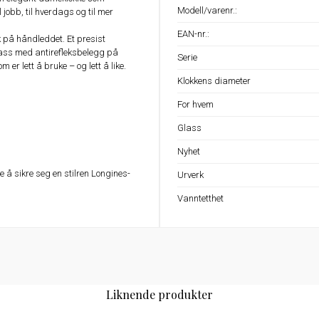
Modell/varenr.:
l jobb, til hverdags og til mer
EAN-nr.:
kk på håndleddet. Et presist
glass med antirefleksbelegg på
Serie
 er lett å bruke – og lett å like.
Klokkens diameter
For hvem
Glass
Nyhet
å sikre seg en stilren Longines-
Urverk
Vanntetthet
Liknende produkter