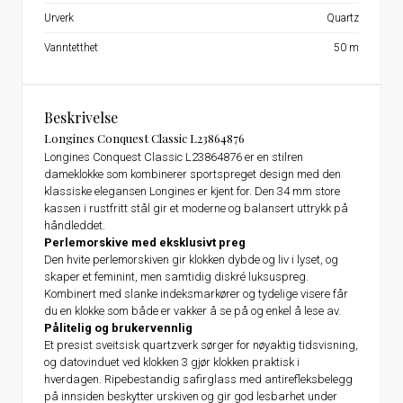
Urverk
Quartz
Vanntetthet
50 m
Beskrivelse
Longines Conquest Classic L23864876
Longines Conquest Classic L23864876 er en stilren
dameklokke som kombinerer sportspreget design med den
klassiske elegansen Longines er kjent for. Den 34 mm store
kassen i rustfritt stål gir et moderne og balansert uttrykk på
håndleddet.
Perlemorskive med eksklusivt preg
Den hvite perlemorskiven gir klokken dybde og liv i lyset, og
skaper et feminint, men samtidig diskré luksuspreg.
Kombinert med slanke indeksmarkører og tydelige visere får
du en klokke som både er vakker å se på og enkel å lese av.
Pålitelig og brukervennlig
Et presist sveitsisk quartzverk sørger for nøyaktig tidsvisning,
og datovinduet ved klokken 3 gjør klokken praktisk i
hverdagen. Ripebestandig safirglass med antirefleksbelegg
på innsiden beskytter urskiven og gir god lesbarhet under