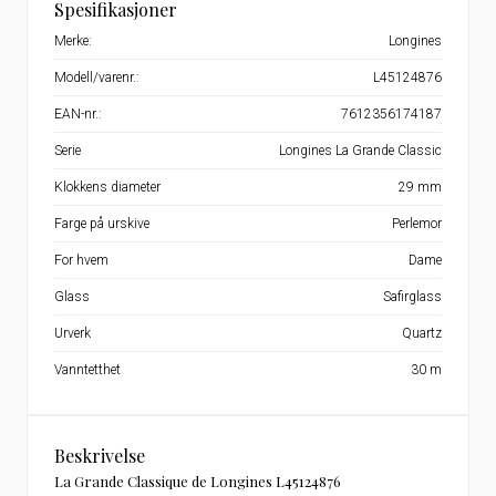
Spesifikasjoner
Merke:
Longines
Modell/varenr.:
L45124876
EAN-nr.:
7612356174187
Serie
Longines La Grande Classic
Klokkens diameter
29 mm
Farge på urskive
Perlemor
For hvem
Dame
Glass
Safirglass
Urverk
Quartz
Vanntetthet
30 m
Beskrivelse
La Grande Classique de Longines L45124876