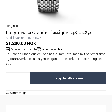
Longines
Longines La Grande Classique L4.512.4.87.6
Modell/varenr.: L45124876
21.200,00 NOK
På lager i butikk:
Ja
På nettlager:
Nei
La Grande Classique de Longines 29 mm i stål med hvit perlemorskive
og quartzverk – en ultratynn, elegant dameklokke i klassisk Longines-
stil.
-
+
Legg i handlekurven
Sammenlign