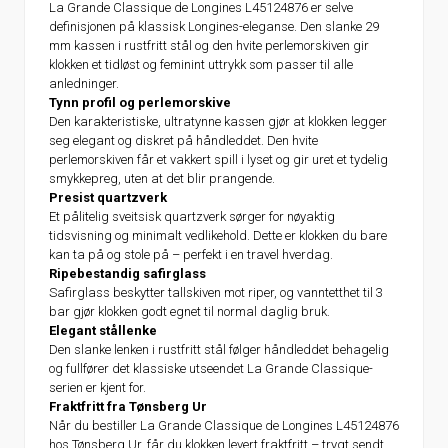
La Grande Classique de Longines L45124876 er selve
definisjonen på klassisk Longines-eleganse. Den slanke 29
mm kassen i rustfritt stål og den hvite perlemorskiven gir
klokken et tidløst og feminint uttrykk som passer til alle
anledninger.
Tynn profil og perlemorskive
Den karakteristiske, ultratynne kassen gjør at klokken legger
seg elegant og diskret på håndleddet. Den hvite
perlemorskiven får et vakkert spill i lyset og gir uret et tydelig
smykkepreg, uten at det blir prangende.
Presist quartzverk
Et pålitelig sveitsisk quartzverk sørger for nøyaktig
tidsvisning og minimalt vedlikehold. Dette er klokken du bare
kan ta på og stole på – perfekt i en travel hverdag.
Ripebestandig safirglass
Safirglass beskytter tallskiven mot riper, og vanntetthet til 3
bar gjør klokken godt egnet til normal daglig bruk.
Elegant stållenke
Den slanke lenken i rustfritt stål følger håndleddet behagelig
og fullfører det klassiske utseendet La Grande Classique-
serien er kjent for.
Fraktfritt fra Tønsberg Ur
Når du bestiller La Grande Classique de Longines L45124876
hos Tønsberg Ur, får du klokken levert fraktfritt – trygt sendt,