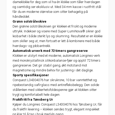
dameklokke for deg som vil ha én klokke som tåler hverdagen
og samtidig ser eksklusiv ut. Med 34 mm kasse i rustfritt stål
får du en moderne størrelse som sitter behagelig på
håndleddet.
Grønn solstråleskive
Den grønne solstråleskiven gir klokken et friskt og moderne
uttrykk. Indekser og visere med Super-LumiNova® sikrer god
lesbarhet i både sterkt lys og skumring. Resultatet er en klokke
som skiller seg ut, men fortsatt er lett å kombinere med både
hverdags- og jobbantrekk.
Automatisk urverk med 72 timers gangreserve
Klokken er utstyrt med et moderne, automatisk Longines-verk
med monokrystallinsk silikonbalanse-fjær og opptil 72 timers
gangreserve. Det gir stabil gang, økt motstand mot
magnetisme og mindre behov for justering i det daglige.
Sporty spesifikasjoner
Conquest L34304076 har skrukrone, 10 bar vanntetthet og
ripebestandig safirglass med antirefleksbelegg. Den solide
stållenken med sikkerhetsfoldespenne gjør at klokken sitter
trygt og komfortabelt hele dagen.
Fraktfritt fra Tønsberg Ur
Kjøper du Longines Conquest L34304076 hos Tønsberg Ur, får
du fraktfri levering – klokken sendes trygt, elegant innpakket
og klar til å tas i bruk med én gang.