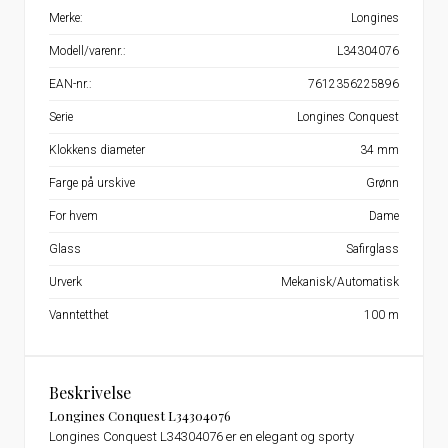
Merke:
Longines
Modell/varenr.:
L34304076
EAN-nr.:
7612356225896
Serie
Longines Conquest
Klokkens diameter
34 mm
Farge på urskive
Grønn
For hvem
Dame
Glass
Safirglass
Urverk
Mekanisk/Automatisk
Vanntetthet
100 m
Beskrivelse
Longines Conquest L34304076
Longines Conquest L34304076 er en elegant og sporty