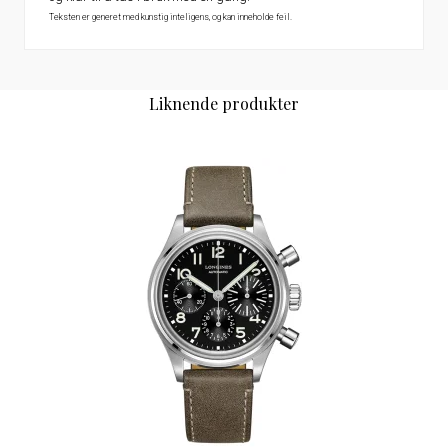
Teksten er generet med kunstig inteligens, og kan inneholde feil.
Liknende produkter