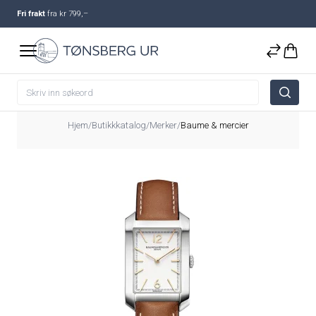
Fri frakt
fra kr 799,–
Hjem
/
Butikkkatalog
/
Merker
/
Baume & mercier