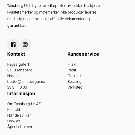
Tønsberg Ur tilbyr et bredt spekter av klokker fra kjente
kvalitetsmerker og motemerker. Alle produkter leveres
med original emballasje, offisielle dokumenter og
garantikort.
Kontakt
Kundeservice
Fayes gate 1
Frakt
3110 Tønsberg
Retur
Norge
Garanti
butikk@tonsbergur.no
Betaling
33 31 10 00
Verksted
Informasjon
Om Tønsberg Ur AS
Kontakt
Handelsvilkår
Cookies
Åpenhetsloven