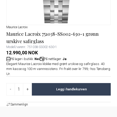
Maurice Lacroix
Maurice Lacroix 751038-SS002-630-1 grønn
urskive safirglass
Modell/varenr.: 751038-SS002-630-1
12.990,00 NOK
På lager i butikk:
Nei
På nettlager:
Ja
Elegant Maurice Lacroix klokke med grønt urskive og safirglass. 40
mm kasse og 100 m vannresistens. Fri frakt over kr 799,- hos Tønsberg
Ur.
-
+
Legg i handlekurven
Sammenlign