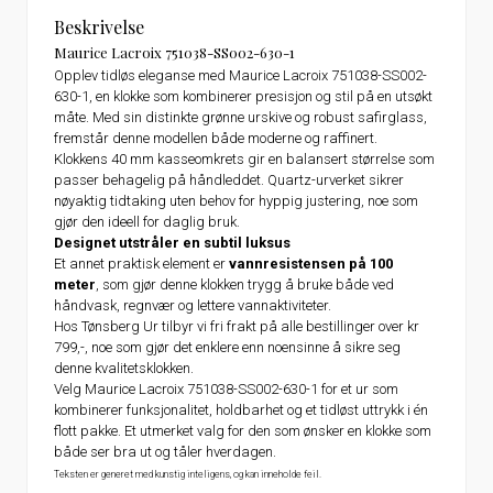
Beskrivelse
Maurice Lacroix 751038-SS002-630-1
Opplev tidløs eleganse med Maurice Lacroix 751038-SS002-
630-1, en klokke som kombinerer presisjon og stil på en utsøkt
måte. Med sin distinkte grønne urskive og robust safirglass,
fremstår denne modellen både moderne og raffinert.
Klokkens 40 mm kasseomkrets gir en balansert størrelse som
passer behagelig på håndleddet. Quartz-urverket sikrer
nøyaktig tidtaking uten behov for hyppig justering, noe som
gjør den ideell for daglig bruk.
Designet utstråler en subtil luksus
Et annet praktisk element er
vannresistensen på 100
meter
, som gjør denne klokken trygg å bruke både ved
håndvask, regnvær og lettere vannaktiviteter.
Hos Tønsberg Ur tilbyr vi fri frakt på alle bestillinger over kr
799,-, noe som gjør det enklere enn noensinne å sikre seg
denne kvalitetsklokken.
Velg Maurice Lacroix 751038-SS002-630-1 for et ur som
kombinerer funksjonalitet, holdbarhet og et tidløst uttrykk i én
flott pakke. Et utmerket valg for den som ønsker en klokke som
både ser bra ut og tåler hverdagen.
Teksten er generet med kunstig inteligens, og kan inneholde feil.