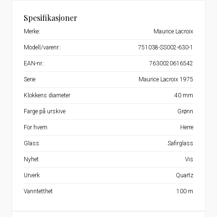
Spesifikasjoner
Merke:
Maurice Lacroix
Modell/varenr.:
751038-SS002-630-1
EAN-nr.:
7630020616542
Serie
Maurice Lacroix 1975
Klokkens diameter
40 mm
Farge på urskive
Grønn
For hvem
Herre
Glass
Safirglass
Nyhet
Vis
Urverk
Quartz
Vanntetthet
100 m