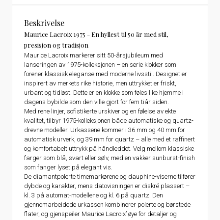
Beskrivelse
Maurice Lacroix 1975 - En hyllest til 50 år med stil,
presisjon og tradisjon
Maurice Lacroix markerer sitt 50-årsjubileum med
lanseringen av 1975-kolleksjonen – en serie klokker som
forener klassisk eleganse med moderne livsstil. Designet er
inspirert av merkets rike historie, men uttrykket er friskt,
urbant og tidløst. Dette er en klokke som føles like hjemme i
dagens bybilde som den ville gjort for fem tiår siden.
Med rene linjer, sofistikerte urskiver og en følelse av ekte
kvalitet, tilbyr 1975-kolleksjonen både automatiske og quartz-
drevne modeller. Urkassene kommer i 36 mm og 40 mm for
automatisk urverk, og 39 mm for quartz – alle med et raffinert
og komfortabelt uttrykk på håndleddet. Velg mellom klassiske
farger som blå, svart eller sølv, med en vakker sunburst-finish
som fanger lyset på elegant vis.
De diamantpolerte timemarkørene og dauphine-viserne tilfører
dybde og karakter, mens datovisningen er diskré plassert –
kl. 3 på automat-modellene og kl. 6 på quartz. Den
gjennomarbeidede urkassen kombinerer polerte og børstede
flater, og gjenspeiler Maurice Lacroix’ øye for detaljer og