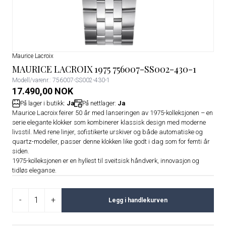
Maurice Lacroix
MAURICE LACROIX 1975 756007-SS002-430-1
Modell/varenr.: 756007-SS002-430-1
17.490,00 NOK
På lager i butikk:
Ja
På nettlager:
Ja
Maurice Lacroix feirer 50 år med lanseringen av 1975-kolleksjonen – en
serie elegante klokker som kombinerer klassisk design med moderne
livsstil. Med rene linjer, sofistikerte urskiver og både automatiske og
quartz-modeller, passer denne klokken like godt i dag som for femti år
siden.
1975-kolleksjonen er en hyllest til sveitsisk håndverk, innovasjon og
tidløs eleganse.
-
+
Legg i handlekurven