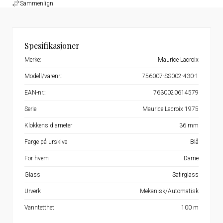
Sammenlign
Spesifikasjoner
Merke:
Maurice Lacroix
Modell/varenr.:
756007-SS002-430-1
EAN-nr.:
7630020614579
Serie
Maurice Lacroix 1975
Klokkens diameter
36 mm
Farge på urskive
Blå
For hvem
Dame
Glass
Safirglass
Urverk
Mekanisk/Automatisk
Vanntetthet
100 m