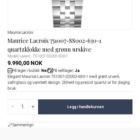
Maurice Lacroix
Maurice Lacroix 751007-SS002-630-1
quartzklokke med grønn urskive
Modell/varenr.: 751007-SS002-630-1
9.990,00 NOK
På lager i butikk:
Nei
På nettlager:
Ja
Elegant Maurice Lacroix 751007-SS002-630-1 med grønt urverk,
safirglass og vanntett design. Stilrent og presist quartz-ur for daglig
bruk.
-
+
Legg i handlekurven
Sammenlign