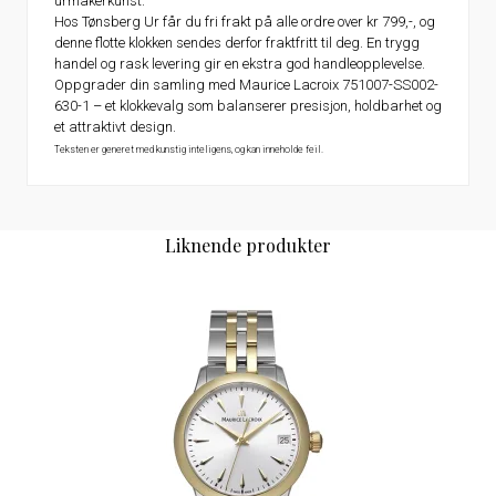
urmakerkunst.
Hos Tønsberg Ur får du fri frakt på alle ordre over kr 799,-, og
denne flotte klokken sendes derfor fraktfritt til deg. En trygg
handel og rask levering gir en ekstra god handleopplevelse.
Oppgrader din samling med Maurice Lacroix 751007-SS002-
630-1 – et klokkevalg som balanserer presisjon, holdbarhet og
et attraktivt design.
Teksten er generet med kunstig inteligens, og kan inneholde feil.
Liknende produkter