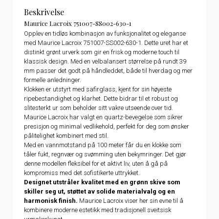
Beskrivelse
Maurice Lacroix 751007-SS002-630-1
Opplev en tidløs kombinasjon av funksjonalitet og eleganse
med Maurice Lacroix 751007-SS002-630-1. Dette uret har et
distinkt grønt urverk som gir en frisk og moderne touch til
klassisk design. Med en velbalansert størrelse på rundt 39
mm passer det godt på håndleddet, både til hverdag og mer
formelle anledninger.
Klokken er utstyrt med safirglass, kjent for sin høyeste
ripebestandighet og klarhet. Dette bidrar til et robust og
slitesterkt ur som beholder sitt vakre utseende over tid.
Maurice Lacroix har valgt en quartz-bevegelse som sikrer
presisjon og minimal vedlikehold, perfekt for deg som ønsker
pålitelighet kombinert med stil.
Med en vannmotstand på 100 meter får du en klokke som
tåler fukt, regnvær og svømming uten bekymringer. Det gjør
denne modellen fleksibel for et aktivt liv, uten å gå på
kompromiss med det sofistikerte uttrykket.
Designet utstråler kvalitet med en grønn skive som
skiller seg ut, støttet av solide materialvalg og en
harmonisk finish.
Maurice Lacroix viser her sin evne til å
kombinere moderne estetikk med tradisjonell sveitsisk