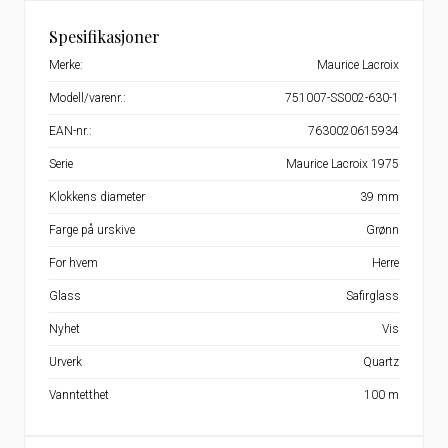
Spesifikasjoner
Merke:
Maurice Lacroix
Modell/varenr.:
751007-SS002-630-1
EAN-nr.:
7630020615934
Serie
Maurice Lacroix 1975
Klokkens diameter
39 mm
Farge på urskive
Grønn
For hvem
Herre
Glass
Safirglass
Nyhet
Vis
Urverk
Quartz
Vanntetthet
100 m