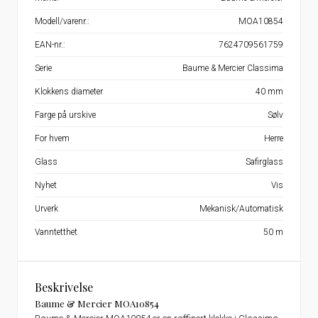
Modell/varenr.:
MOA10854
EAN-nr.:
7624709561759
Serie
Baume & Mercier Classima
Klokkens diameter
40 mm
Farge på urskive
Sølv
For hvem
Herre
Glass
Safirglass
Nyhet
Vis
Urverk
Mekanisk/Automatisk
Vanntetthet
50 m
Beskrivelse
Baume & Mercier MOA10854