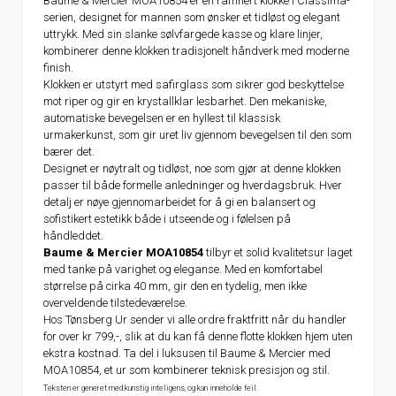
Baume & Mercier MOA10854 er en raffinert klokke i Classima-
serien, designet for mannen som ønsker et tidløst og elegant
uttrykk. Med sin slanke sølvfargede kasse og klare linjer,
kombinerer denne klokken tradisjonelt håndverk med moderne
finish.
Klokken er utstyrt med safirglass som sikrer god beskyttelse
mot riper og gir en krystallklar lesbarhet. Den mekaniske,
automatiske bevegelsen er en hyllest til klassisk
urmakerkunst, som gir uret liv gjennom bevegelsen til den som
bærer det.
Designet er nøytralt og tidløst, noe som gjør at denne klokken
passer til både formelle anledninger og hverdagsbruk. Hver
detalj er nøye gjennomarbeidet for å gi en balansert og
sofistikert estetikk både i utseende og i følelsen på
håndleddet.
Baume & Mercier MOA10854
tilbyr et solid kvalitetsur laget
med tanke på varighet og eleganse. Med en komfortabel
størrelse på cirka 40 mm, gir den en tydelig, men ikke
overveldende tilstedeværelse.
Hos Tønsberg Ur sender vi alle ordre fraktfritt når du handler
for over kr 799,-, slik at du kan få denne flotte klokken hjem uten
ekstra kostnad. Ta del i luksusen til Baume & Mercier med
MOA10854, et ur som kombinerer teknisk presisjon og stil.
Teksten er generet med kunstig inteligens, og kan inneholde feil.