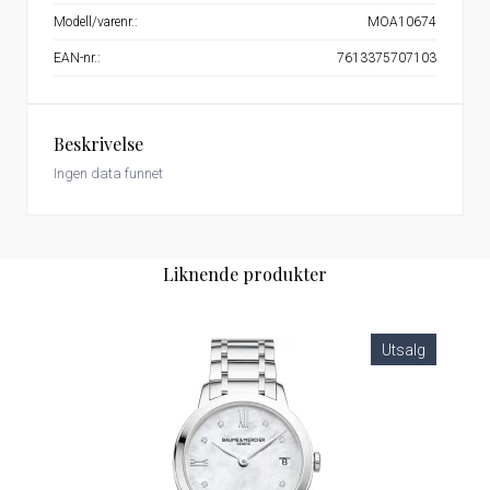
Modell/varenr.:
MOA10674
EAN-nr.:
7613375707103
Beskrivelse
Ingen data funnet
Liknende produkter
Utsalg