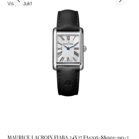
Vis produkt
MAURICE LACROIX FIABA 24X27 FA1205-SS001-110-2