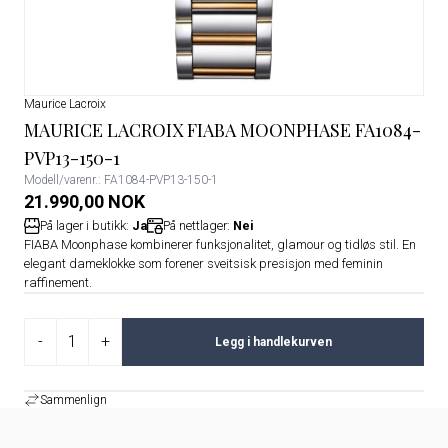
Maurice Lacroix
MAURICE LACROIX FIABA MOONPHASE FA1084-
PVP13-150-1
Modell/varenr.: FA1084-PVP13-150-1
21.990,00 NOK
På lager i butikk:
Ja
På nettlager:
Nei
FIABA Moonphase kombinerer funksjonalitet, glamour og tidløs stil. En
elegant dameklokke som forener sveitsisk presisjon med feminin
raffinement.
-
+
Legg i handlekurven
Sammenlign