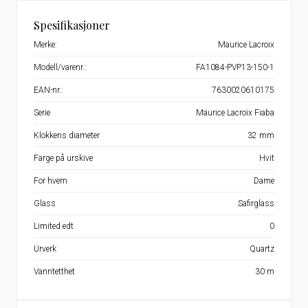
Spesifikasjoner
Merke:
Maurice Lacroix
Modell/varenr.:
FA1084-PVP13-150-1
EAN-nr.:
7630020610175
Serie
Maurice Lacroix Fiaba
Klokkens diameter
32 mm
Farge på urskive
Hvit
For hvem
Dame
Glass
Safirglass
Limited edt
0
Urverk
Quartz
Vanntetthet
30 m